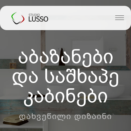
აბაზანები
და საშხაპე
კაბინები
ᲓᲐᲮᲕᲔᲬᲘᲚᲘ ᲓᲘᲖᲐᲘᲜᲘ